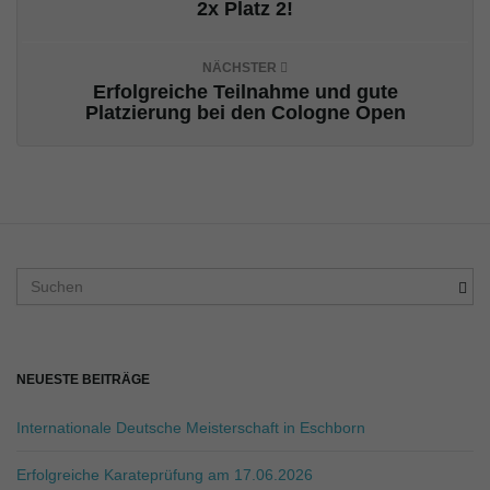
2x Platz 2!
NÄCHSTER
o
Erfolgreiche Teilnahme und gute
Platzierung bei den Cologne Open
n
u
S
u
c
m
h
b
NEUESTE BEITRÄGE
e
g
Internationale Deutsche Meisterschaft in Eschborn
r
i
Erfolgreiche Karateprüfung am 17.06.2026