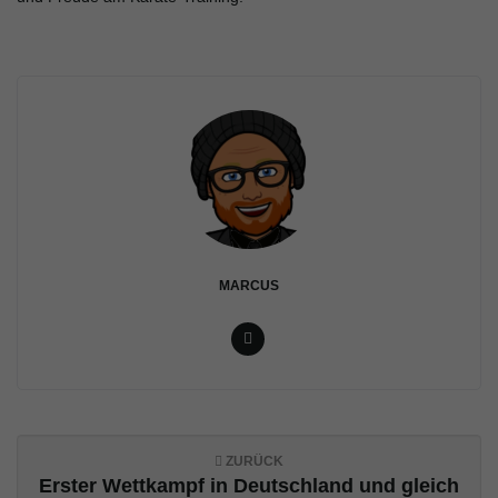
v
i
g
a
MARCUS
t
ZURÜCK
i
Erster Wettkampf in Deutschland und gleich