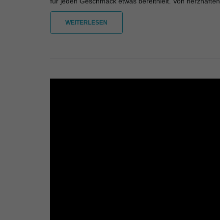
für jeden Geschmack etwas bereithielt. Von herzhaften
WEITERLESEN