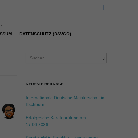
ESSUM
DATENSCHUTZ (DSVGO)
S
u
c
h
b
NEUESTE BEITRÄGE
e
g
Internationale Deutsche Meisterschaft in
r
Eschborn
i
f
Erfolgreiche Karateprüfung am
f
17.06.2026
.
.
Karate-EM in Frankfurt – vor unserer