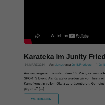
Karateka im Junity Frie
24. MÄRZ 2024
Von
Marcus
unter
JunityFriedberg
Juni
Am vergangenen Samstag, dem 16. März, verwandelte d
SPORTS Event. Als Karateka wurden wir von Junity e
Kampfkunst in vollem Glanz zu präsentieren. Gemeinsa
gegen 17 […]
WEITERLESEN