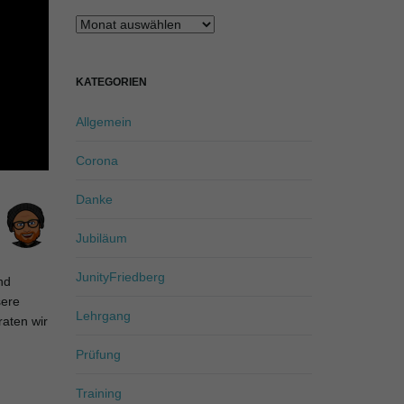
Archiv
KATEGORIEN
Allgemein
Corona
Danke
Jubiläum
JunityFriedberg
nd
sere
Lehrgang
raten wir
Prüfung
Training