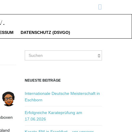
ESSUM
DATENSCHUTZ (DSVGO)
S
u
c
h
b
NEUESTE BEITRÄGE
e
g
Internationale Deutsche Meisterschaft in
r
Eschborn
i
f
Erfolgreiche Karateprüfung am
ckboxen
f
17.06.2026
.
gland
.
Karate-EM in Frankfurt – vor unserer