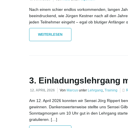
Nach einem schier endlos vorkommenden, langen Jahr i
beeindruckend, wie Jürgen Kestner nach all den Jahren
jeden Teilnehmer eingeht – egal ob blutiger Anfänger od
WEITERLESEN
3. Einladungslehrgang m
12. APRIL 2026
Von
Marcus
unter
Lehrgang
,
Training
R
Am 12. April 2026 konnten wir Sensei Jörg Rippert ber
gewinnen. Dankenswerterweise stellte uns Sensei Gilbe
Sonntagmorgen um 10 Uhr gut in den Lehrgang starten
gratulieren. […]