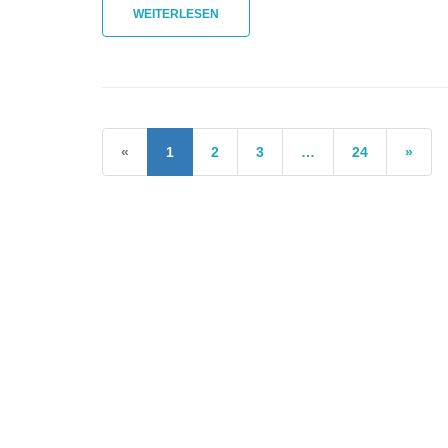
WEITERLESEN
«
1
2
3
…
24
»