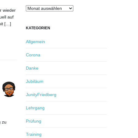
Archiv
r wieder
ell auf
it […]
KATEGORIEN
Allgemein
Corona
Danke
Jubiläum
JunityFriedberg
Lehrgang
Prüfung
g zu
Training