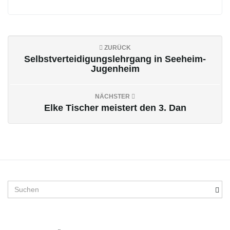
ZURÜCK
Selbstverteidigungslehrgang in Seeheim-
Jugenheim
NÄCHSTER
Elke Tischer meistert den 3. Dan
S
u
c
h