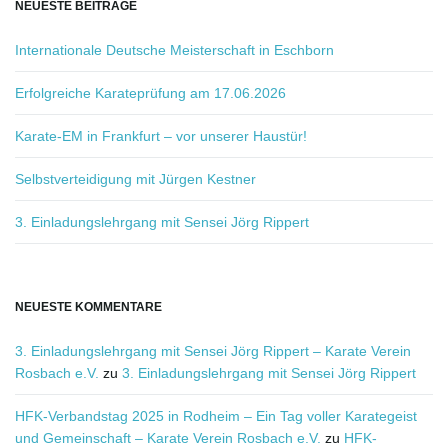
b
NEUESTE BEITRÄGE
e
g
Internationale Deutsche Meisterschaft in Eschborn
r
i
Erfolgreiche Karateprüfung am 17.06.2026
f
f
Karate-EM in Frankfurt – vor unserer Haustür!
.
.
Selbstverteidigung mit Jürgen Kestner
.
3. Einladungslehrgang mit Sensei Jörg Rippert
NEUESTE KOMMENTARE
3. Einladungslehrgang mit Sensei Jörg Rippert – Karate Verein
Rosbach e.V.
zu
3. Einladungslehrgang mit Sensei Jörg Rippert
HFK-Verbandstag 2025 in Rodheim – Ein Tag voller Karategeist
und Gemeinschaft – Karate Verein Rosbach e.V.
zu
HFK-