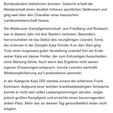
Bundesländern teilnehmen konnten. Dadurch erhielt die
l
Meisterschaft einen deutlich höheren sportlichen Stellenwert und
ging weit über den Charakter einer klassischen
Landesmeisterschaft hinaus.
t
Die Wetterauer Kampfgemeinschaft, aus Friedberg und Rosbach,
war in diesem Jahr mit drei Startern vertreten. Besonders
hervorzuheben ist das Debüt des neunjährigen Leandro Tomè,
der erstmals in der Disziplin Kata Schüler A an den Start ging.
e
Trotz einer insgesamt guten Vorstellung unterlief ihm am Ende
seiner Kata ein kleiner Fehler, der zum frühzeitigen Ausscheiden
ohne Wertung führte. Auch wenn das Ergebnis nicht seinen
eigenen Erwartungen entsprach, konnte Leandro wertvolle
N
Wettkampferfahrung auf Landesebene sammeln.
In der Kategorie Kata Ü55 startete erneut der erfahrene Frank
Kortmann. Aufgrund einer leichten krankheitsbedingten Schwäche
konnte er nicht sein volles Leistungsvermögen abrufen, zeigte
a
jedoch großen Kampfgeist und erreichte einen hervorragenden
dritten Platz. Mehr war an diesem Tag gesundheitlich leider nicht
möglich.