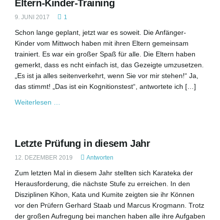
v
Eltern-Kinder-Training
9. JUNI 2017
1
Schon lange geplant, jetzt war es soweit. Die Anfänger-
i
Kinder vom Mittwoch haben mit ihren Eltern gemeinsam
trainiert. Es war ein großer Spaß für alle. Die Eltern haben
gemerkt, dass es ncht einfach ist, das Gezeigte umzusetzen.
„Es ist ja alles seitenverkehrt, wenn Sie vor mir stehen!“ Ja,
g
das stimmt! „Das ist ein Kognitionstest“, antwortete ich […]
Weiterlesen …
a
Letzte Prüfung in diesem Jahr
12. DEZEMBER 2019
Antworten
t
Zum letzten Mal in diesem Jahr stellten sich Karateka der
Herausforderung, die nächste Stufe zu erreichen. In den
Disziplinen Kihon, Kata und Kumite zeigten sie ihr Können
vor den Prüfern Gerhard Staab und Marcus Krogmann. Trotz
i
der großen Aufregung bei manchen haben alle ihre Aufgaben