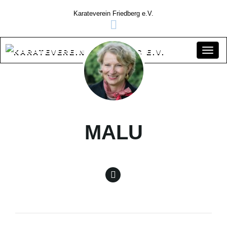
Karateverein Friedberg e.V.
S
c
MALU
h
a