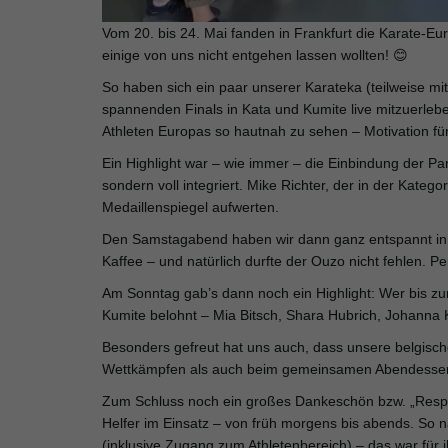
Vom 20. bis 24. Mai fanden in Frankfurt die Karate-Eur
einige von uns nicht entgehen lassen wollten! 😊
So haben sich ein paar unserer Karateka (teilweise 
spannenden Finals in Kata und Kumite live mitzuerleb
Athleten Europas so hautnah zu sehen – Motivation fürs
Ein Highlight war – wie immer – die Einbindung der Pa
sondern voll integriert. Mike Richter, der in der Kate
Medaillenspiegel aufwerten.
Den Samstagabend haben wir dann ganz entspannt in d
Kaffee – und natürlich durfte der Ouzo nicht fehlen.
Am Sonntag gab’s dann noch ein Highlight: Wer bis zu
Kumite belohnt – Mia Bitsch, Shara Hubrich, Johanna 
Besonders gefreut hat uns auch, dass unsere belgisch
Wettkämpfen als auch beim gemeinsamen Abendessen. 
Zum Schluss noch ein großes Dankeschön bzw. „Respe
Helfer im Einsatz – von früh morgens bis abends. So 
(inklusive Zugang zum Athletenbereich) – das war für 