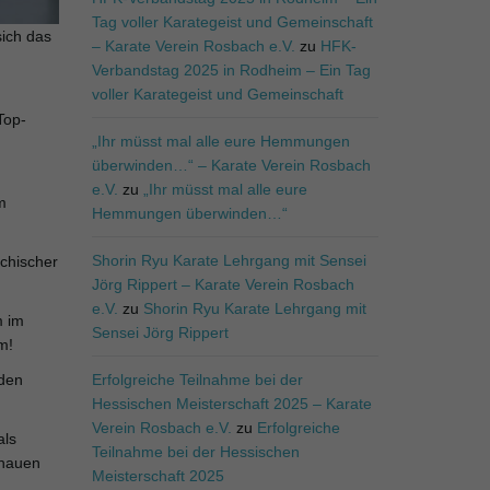
Tag voller Karategeist und Gemeinschaft
sich das
– Karate Verein Rosbach e.V.
zu
HFK-
Verbandstag 2025 in Rodheim – Ein Tag
voller Karategeist und Gemeinschaft
Top-
„Ihr müsst mal alle eure Hemmungen
überwinden…“ – Karate Verein Rosbach
e.V.
zu
„Ihr müsst mal alle eure
m
Hemmungen überwinden…“
Shorin Ryu Karate Lehrgang mit Sensei
chischer
Jörg Rippert – Karate Verein Rosbach
e.V.
zu
Shorin Ryu Karate Lehrgang mit
m im
Sensei Jörg Rippert
m!
 den
Erfolgreiche Teilnahme bei der
Hessischen Meisterschaft 2025 – Karate
Verein Rosbach e.V.
zu
Erfolgreiche
als
Teilnahme bei der Hessischen
chauen
Meisterschaft 2025