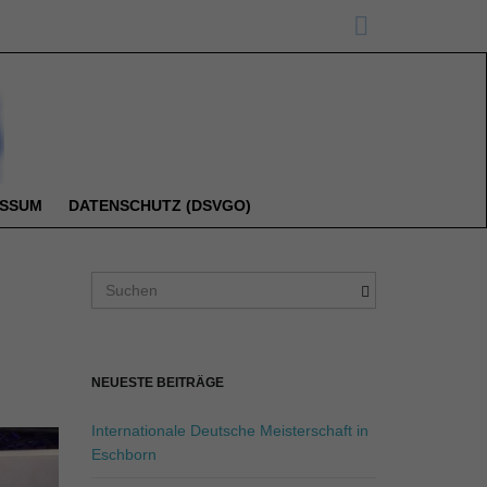
ESSUM
DATENSCHUTZ (DSVGO)
S
u
c
h
b
NEUESTE BEITRÄGE
e
g
Internationale Deutsche Meisterschaft in
r
Eschborn
i