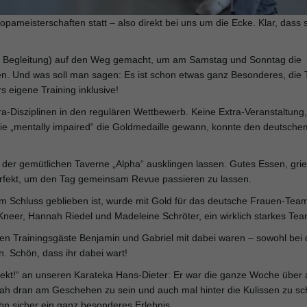
opameisterschaften statt – also direkt bei uns um die Ecke. Klar, dass 
mit Begleitung) auf den Weg gemacht, um am Samstag und Sonntag die
en. Und was soll man sagen: Es ist schon etwas ganz Besonderes, die 
 eigene Training inklusive!
ra-Disziplinen in den regulären Wettbewerb. Keine Extra-Veranstaltung,
gorie „mentally impaired“ die Goldmedaille gewann, konnte den deutsche
er gemütlichen Taverne „Alpha“ ausklingen lassen. Gutes Essen, grie
 Perfekt, um den Tag gemeinsam Revue passieren zu lassen.
m Schluss geblieben ist, wurde mit Gold für das deutsche Frauen-Tea
Kneer, Hannah Riedel und Madeleine Schröter, ein wirklich starkes Tea
en Trainingsgäste Benjamin und Gabriel mit dabei waren – sowohl bei
Schön, dass ihr dabei wart!
kt!“ an unseren Karateka Hans-Dieter: Er war die ganze Woche über 
nah dran am Geschehen zu sein und auch mal hinter die Kulissen zu s
ihn sicher ein ganz besonderes Erlebnis.