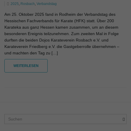
2025
,
Rosbach
,
Verbandstag
l
Am 25. Oktober 2025 fand in Rodheim der Verbandstag des
Hessischen Fachverbands für Karate (HFK) statt. Über 200
Karateka aus ganz Hessen kamen zusammen, um an diesem
t
besonderen Ereignis teilzunehmen. Zum zweiten Mal in Folge
durften die beiden Dojos Karateverein Rosbach e.V. und
Karateverein Friedberg e.V. die Gastgeberrolle übernehmen –
und machten den Tag zu […]
e
WEITERLESEN
N
a
S
u
c