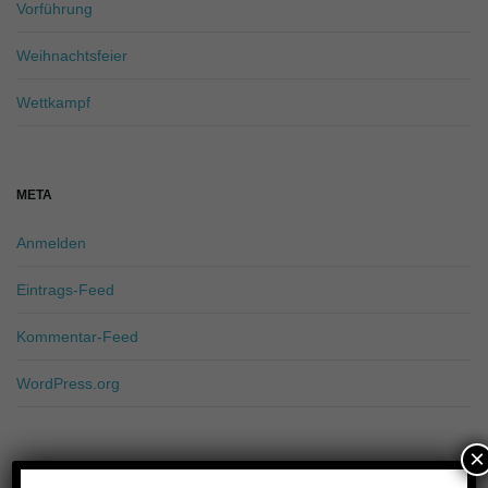
Vorführung
Weihnachtsfeier
Wettkampf
META
Anmelden
Eintrags-Feed
Kommentar-Feed
WordPress.org
×