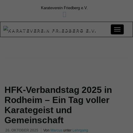
Karateverein Friedberg e.V.
S
c
HFK-Verbandstag 2025 in
h
Rodheim – Ein Tag voller
Karategeist und
a
Gemeinschaft
26. OKTOBER 2025
Von
Marcus
unter
Lehrgang