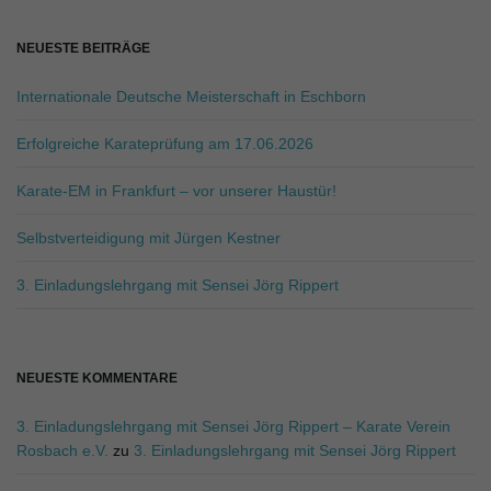
v
h
b
NEUESTE BEITRÄGE
e
g
i
Internationale Deutsche Meisterschaft in Eschborn
r
i
Erfolgreiche Karateprüfung am 17.06.2026
f
f
g
Karate-EM in Frankfurt – vor unserer Haustür!
.
.
Selbstverteidigung mit Jürgen Kestner
.
a
3. Einladungslehrgang mit Sensei Jörg Rippert
t
NEUESTE KOMMENTARE
3. Einladungslehrgang mit Sensei Jörg Rippert – Karate Verein
Rosbach e.V.
zu
3. Einladungslehrgang mit Sensei Jörg Rippert
i