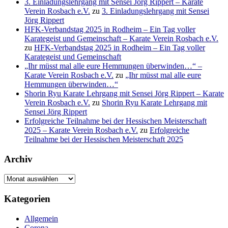
3. Einladungslehrgang mit Sensei Jörg Rippert – Karate
Verein Rosbach e.V.
zu
3. Einladungslehrgang mit Sensei
Jörg Rippert
HFK-Verbandstag 2025 in Rodheim – Ein Tag voller
Karategeist und Gemeinschaft – Karate Verein Rosbach e.V.
zu
HFK-Verbandstag 2025 in Rodheim – Ein Tag voller
Karategeist und Gemeinschaft
„Ihr müsst mal alle eure Hemmungen überwinden…“ –
Karate Verein Rosbach e.V.
zu
„Ihr müsst mal alle eure
Hemmungen überwinden…“
Shorin Ryu Karate Lehrgang mit Sensei Jörg Rippert – Karate
Verein Rosbach e.V.
zu
Shorin Ryu Karate Lehrgang mit
Sensei Jörg Rippert
Erfolgreiche Teilnahme bei der Hessischen Meisterschaft
2025 – Karate Verein Rosbach e.V.
zu
Erfolgreiche
Teilnahme bei der Hessischen Meisterschaft 2025
Archiv
Archiv
Kategorien
Allgemein
Corona