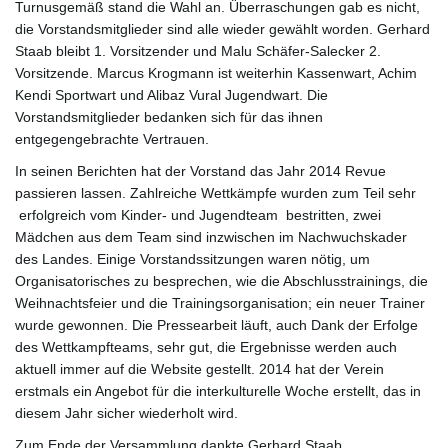
Turnusgemäß stand die Wahl an. Überraschungen gab es nicht,
l
die Vorstandsmitglieder sind alle wieder gewählt worden. Gerhard
Staab bleibt 1. Vorsitzender und Malu Schäfer-Salecker 2.
Vorsitzende. Marcus Krogmann ist weiterhin Kassenwart, Achim
Kendi Sportwart und Alibaz Vural Jugendwart. Die
t
Vorstandsmitglieder bedanken sich für das ihnen
entgegengebrachte Vertrauen.
In seinen Berichten hat der Vorstand das Jahr 2014 Revue
passieren lassen. Zahlreiche Wettkämpfe wurden zum Teil sehr
e
erfolgreich vom Kinder- und Jugendteam bestritten, zwei
Mädchen aus dem Team sind inzwischen im Nachwuchskader
des Landes. Einige Vorstandssitzungen waren nötig, um
N
Organisatorisches zu besprechen, wie die Abschlusstrainings, die
Weihnachtsfeier und die Trainingsorganisation; ein neuer Trainer
wurde gewonnen. Die Pressearbeit läuft, auch Dank der Erfolge
des Wettkampfteams, sehr gut, die Ergebnisse werden auch
a
aktuell immer auf die Website gestellt. 2014 hat der Verein
erstmals ein Angebot für die interkulturelle Woche erstellt, das in
diesem Jahr sicher wiederholt wird.
Zum Ende der Versammlung dankte Gerhard Staab,