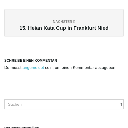
o
NÄCHSTER
15. Heian Kata Cup in Frankfurt Nied
n
SCHREIBE EINEN KOMMENTAR
u
Du musst
angemeldet
sein, um einen Kommentar abzugeben.
m
S
u
c
h
b