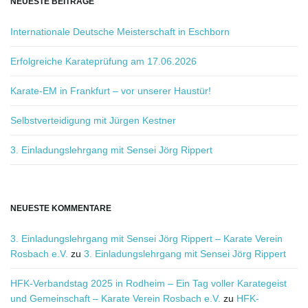
NEUESTE BEITRÄGE
e
g
Internationale Deutsche Meisterschaft in Eschborn
r
i
Erfolgreiche Karateprüfung am 17.06.2026
f
f
Karate-EM in Frankfurt – vor unserer Haustür!
.
.
Selbstverteidigung mit Jürgen Kestner
.
3. Einladungslehrgang mit Sensei Jörg Rippert
NEUESTE KOMMENTARE
3. Einladungslehrgang mit Sensei Jörg Rippert – Karate Verein
Rosbach e.V.
zu
3. Einladungslehrgang mit Sensei Jörg Rippert
HFK-Verbandstag 2025 in Rodheim – Ein Tag voller Karategeist
und Gemeinschaft – Karate Verein Rosbach e.V.
zu
HFK-