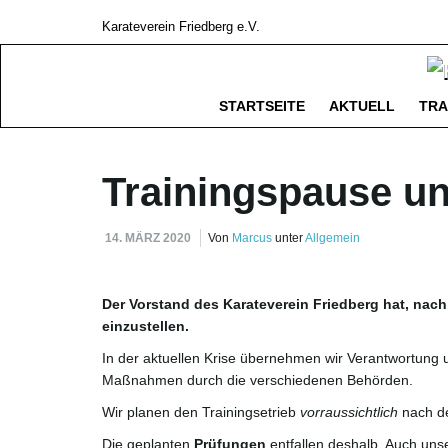
Karateverein Friedberg e.V.
STARTSEITE
AKTUELL
TRA
Trainingspause u
14. MÄRZ 2020
Von
Marcus
unter
Allgemein
Der Vorstand des Karateverein Friedberg hat, nach
einzustellen.
In der aktuellen Krise übernehmen wir Verantwortun
Maßnahmen durch die verschiedenen Behörden.
Wir planen den Trainingsetrieb
vorraussichtlich
nach d
Die geplanten
Prüfungen
entfallen deshalb. Auch un