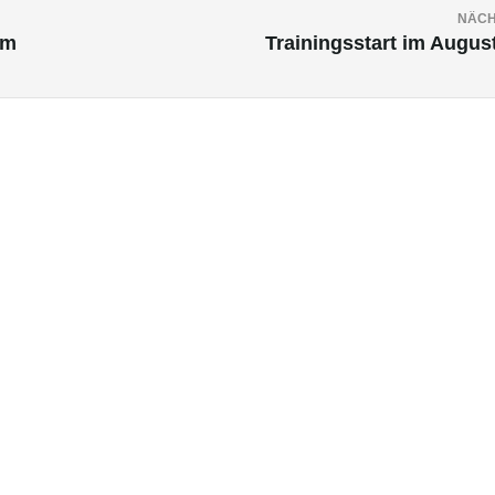
NÄCH
am
Trainingsstart im August