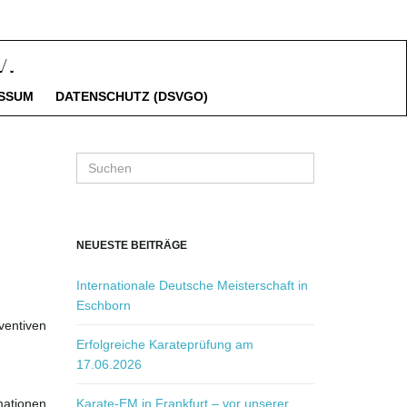
SSUM
DATENSCHUTZ (DSVGO)
S
u
c
h
b
NEUESTE BEITRÄGE
e
g
Internationale Deutsche Meisterschaft in
r
Eschborn
i
ventiven
f
Erfolgreiche Karateprüfung am
f
17.06.2026
.
.
mationen
Karate-EM in Frankfurt – vor unserer