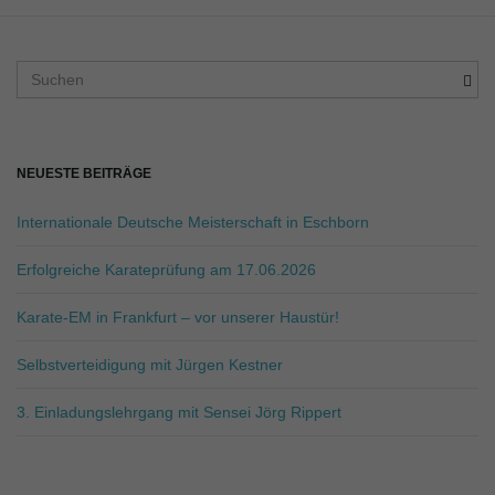
o
S
u
c
h
n
b
NEUESTE BEITRÄGE
e
g
Internationale Deutsche Meisterschaft in Eschborn
r
u
i
Erfolgreiche Karateprüfung am 17.06.2026
f
f
Karate-EM in Frankfurt – vor unserer Haustür!
.
m
.
Selbstverteidigung mit Jürgen Kestner
.
3. Einladungslehrgang mit Sensei Jörg Rippert