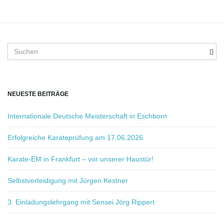
S
u
c
h
b
NEUESTE BEITRÄGE
e
g
Internationale Deutsche Meisterschaft in Eschborn
r
i
Erfolgreiche Karateprüfung am 17.06.2026
f
f
Karate-EM in Frankfurt – vor unserer Haustür!
.
.
Selbstverteidigung mit Jürgen Kestner
.
3. Einladungslehrgang mit Sensei Jörg Rippert