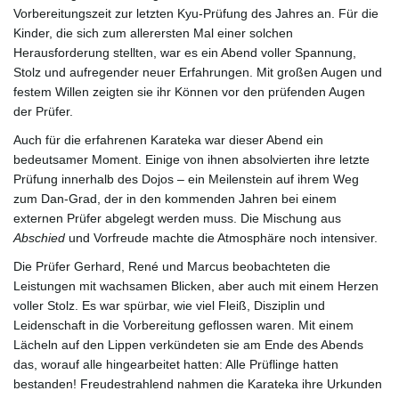
Vorbereitungszeit zur letzten Kyu-Prüfung des Jahres an. Für die
l
Kinder, die sich zum allerersten Mal einer solchen
Herausforderung stellten, war es ein Abend voller Spannung,
Stolz und aufregender neuer Erfahrungen. Mit großen Augen und
festem Willen zeigten sie ihr Können vor den prüfenden Augen
t
der Prüfer.
Auch für die erfahrenen Karateka war dieser Abend ein
bedeutsamer Moment. Einige von ihnen absolvierten ihre letzte
e
Prüfung innerhalb des Dojos – ein Meilenstein auf ihrem Weg
zum Dan-Grad, der in den kommenden Jahren bei einem
externen Prüfer abgelegt werden muss. Die Mischung aus
Abschied
und Vorfreude machte die Atmosphäre noch intensiver.
N
Die Prüfer Gerhard, René und Marcus beobachteten die
Leistungen mit wachsamen Blicken, aber auch mit einem Herzen
voller Stolz. Es war spürbar, wie viel Fleiß, Disziplin und
Leidenschaft in die Vorbereitung geflossen waren. Mit einem
a
Lächeln auf den Lippen verkündeten sie am Ende des Abends
das, worauf alle hingearbeitet hatten: Alle Prüflinge hatten
bestanden! Freudestrahlend nahmen die Karateka ihre Urkunden