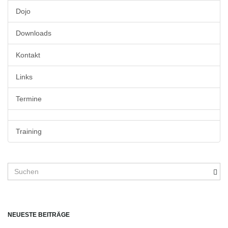
v
Dojo
Downloads
i
Kontakt
Links
g
Termine
a
Training
S
t
u
c
h
b
NEUESTE BEITRÄGE
i
e