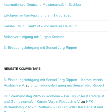
g
Internationale Deutsche Meisterschaft in Eschborn
r
i
Erfolgreiche Karateprüfung am 17.06.2026
o
f
f
Karate-EM in Frankfurt – vor unserer Haustür!
.
.
Selbstverteidigung mit Jürgen Kestner
n
.
3. Einladungslehrgang mit Sensei Jörg Rippert
u
NEUESTE KOMMENTARE
3. Einladungslehrgang mit Sensei Jörg Rippert – Karate Verein
m
Rosbach e.V.
zu
3. Einladungslehrgang mit Sensei Jörg Rippert
HFK-Verbandstag 2025 in Rodheim – Ein Tag voller Karategeist
und Gemeinschaft – Karate Verein Rosbach e.V.
zu
HFK-
Verbandstag 2025 in Rodheim – Ein Tag voller Karategeist und