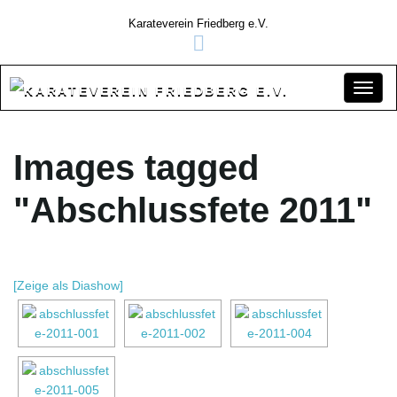
Karateverein Friedberg e.V.
S
Images tagged
c
"Abschlussfete 2011"
h
[Zeige als Diashow]
a