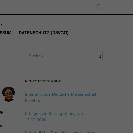
ESSUM
DATENSCHUTZ (DSVGO)
S
u
c
h
b
NEUESTE BEITRÄGE
e
g
Internationale Deutsche Meisterschaft in
r
Eschborn
i
25
f
Erfolgreiche Karateprüfung am
f
17.06.2026
en.
.
.
Karate-EM in Frankfurt – vor unserer