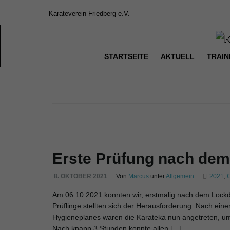
Karateverein Friedberg e.V.
STARTSEITE
AKTUELL
TRAIN
Erste Prüfung nach de
8. OKTOBER 2021
Von
Marcus
unter
Allgemein
2021
,
Am 06.10.2021 konnten wir, erstmalig nach dem Lockd
Prüflinge stellten sich der Herausforderung. Nach eine
Hygieneplanes waren die Karateka nun angetreten, um
Nach knapp 3 Stunden konnte allen […]