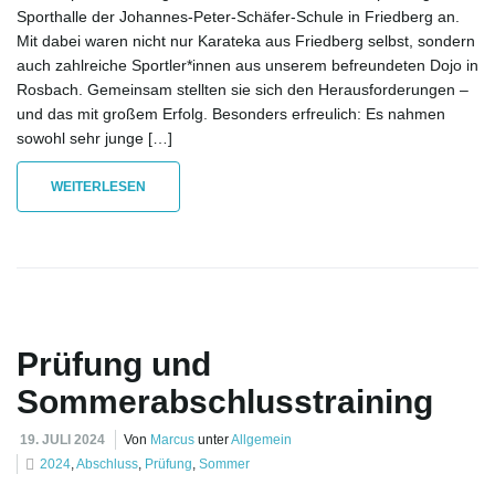
Sporthalle der Johannes-Peter-Schäfer-Schule in Friedberg an.
l
Mit dabei waren nicht nur Karateka aus Friedberg selbst, sondern
auch zahlreiche Sportler*innen aus unserem befreundeten Dojo in
Rosbach. Gemeinsam stellten sie sich den Herausforderungen –
und das mit großem Erfolg. Besonders erfreulich: Es nahmen
t
sowohl sehr junge […]
WEITERLESEN
e
N
Prüfung und
Sommerabschlusstraining
a
19. JULI 2024
Von
Marcus
unter
Allgemein
2024
,
Abschluss
,
Prüfung
,
Sommer