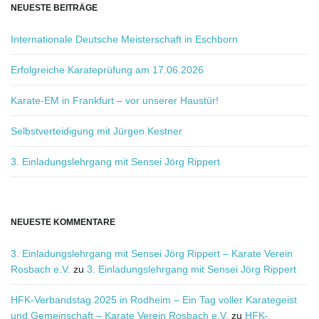
b
NEUESTE BEITRÄGE
e
g
Internationale Deutsche Meisterschaft in Eschborn
r
i
Erfolgreiche Karateprüfung am 17.06.2026
f
f
Karate-EM in Frankfurt – vor unserer Haustür!
.
.
Selbstverteidigung mit Jürgen Kestner
.
3. Einladungslehrgang mit Sensei Jörg Rippert
NEUESTE KOMMENTARE
3. Einladungslehrgang mit Sensei Jörg Rippert – Karate Verein
Rosbach e.V.
zu
3. Einladungslehrgang mit Sensei Jörg Rippert
HFK-Verbandstag 2025 in Rodheim – Ein Tag voller Karategeist
und Gemeinschaft – Karate Verein Rosbach e.V.
zu
HFK-