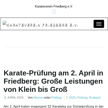
Karateverein Friedberg e.V.
S
c
Karate-Prüfung am 2. April in
h
Friedberg: Große Leistungen
von Klein bis Groß
a
2. APRIL 2025
Von
Marcus
unter
Prüfung
2025
,
Prüfung
,
Rosbach
Am 2. April traten insgesamt 32 Karateka zur Gürtelprüfung in der