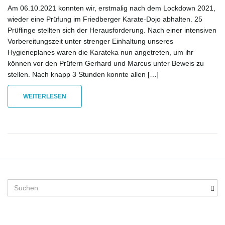
Am 06.10.2021 konnten wir, erstmalig nach dem Lockdown 2021,
wieder eine Prüfung im Friedberger Karate-Dojo abhalten. 25
Prüflinge stellten sich der Herausforderung. Nach einer intensiven
Vorbereitungszeit unter strenger Einhaltung unseres
Hygieneplanes waren die Karateka nun angetreten, um ihr
können vor den Prüfern Gerhard und Marcus unter Beweis zu
stellen. Nach knapp 3 Stunden konnte allen […]
WEITERLESEN
S
u
c
h