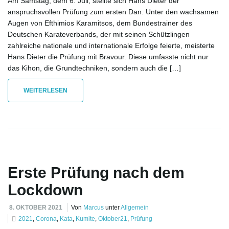
Am Samstag, dem 6. Juli, stellte sich Hans Dieter der
anspruchsvollen Prüfung zum ersten Dan. Unter den wachsamen
Augen von Efthimios Karamitsos, dem Bundestrainer des
o
Deutschen Karateverbands, der mit seinen Schützlingen
zahlreiche nationale und internationale Erfolge feierte, meisterte
Hans Dieter die Prüfung mit Bravour. Diese umfasste nicht nur
das Kihon, die Grundtechniken, sondern auch die […]
n
WEITERLESEN
u
m
Erste Prüfung nach dem
Lockdown
8. OKTOBER 2021
Von
Marcus
unter
Allgemein
2021
,
Corona
,
Kata
,
Kumite
,
Oktober21
,
Prüfung