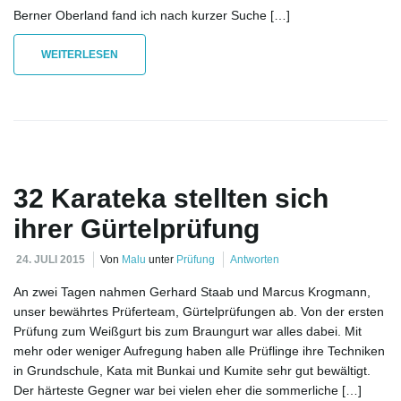
v
Berner Oberland fand ich nach kurzer Suche […]
WEITERLESEN
i
g
32 Karateka stellten sich
ihrer Gürtelprüfung
a
24. JULI 2015
Von
Malu
unter
Prüfung
Antworten
An zwei Tagen nahmen Gerhard Staab und Marcus Krogmann,
t
unser bewährtes Prüferteam, Gürtelprüfungen ab. Von der ersten
Prüfung zum Weißgurt bis zum Braungurt war alles dabei. Mit
mehr oder weniger Aufregung haben alle Prüflinge ihre Techniken
in Grundschule, Kata mit Bunkai und Kumite sehr gut bewältigt.
i
Der härteste Gegner war bei vielen eher die sommerliche […]