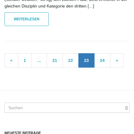
gleichen Disziplin und Kategorie den dritten […]
WEITERLESEN
«
1
…
21
22
23
24
»
S
u
c
h
b
NEUESTE BEITRÄGE