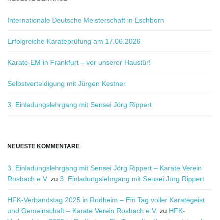
e
g
Internationale Deutsche Meisterschaft in Eschborn
r
i
Erfolgreiche Karateprüfung am 17.06.2026
f
f
Karate-EM in Frankfurt – vor unserer Haustür!
.
.
Selbstverteidigung mit Jürgen Kestner
.
3. Einladungslehrgang mit Sensei Jörg Rippert
NEUESTE KOMMENTARE
3. Einladungslehrgang mit Sensei Jörg Rippert – Karate Verein
Rosbach e.V.
zu
3. Einladungslehrgang mit Sensei Jörg Rippert
HFK-Verbandstag 2025 in Rodheim – Ein Tag voller Karategeist
und Gemeinschaft – Karate Verein Rosbach e.V.
zu
HFK-