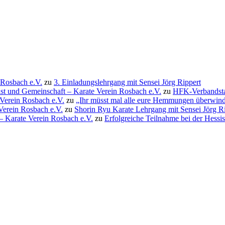
 Rosbach e.V.
zu
3. Einladungslehrgang mit Sensei Jörg Rippert
st und Gemeinschaft – Karate Verein Rosbach e.V.
zu
HFK-Verbandstag
Verein Rosbach e.V.
zu
„Ihr müsst mal alle eure Hemmungen überwi
Verein Rosbach e.V.
zu
Shorin Ryu Karate Lehrgang mit Sensei Jörg R
 – Karate Verein Rosbach e.V.
zu
Erfolgreiche Teilnahme bei der Hessi