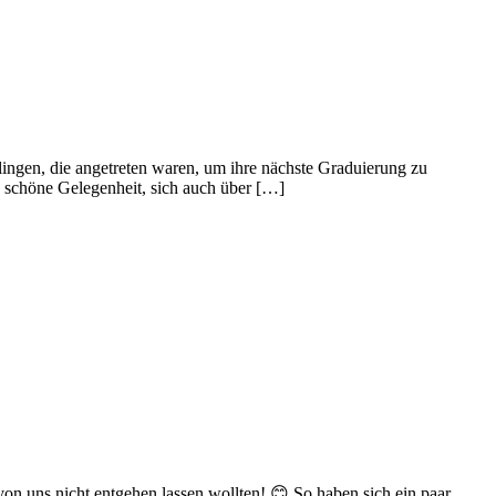
ingen, die angetreten waren, um ihre nächste Graduierung zu
e schöne Gelegenheit, sich auch über […]
 von uns nicht entgehen lassen wollten! 😊 So haben sich ein paar