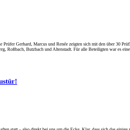
 Prüfer Gerhard, Marcus und Renée zeigten sich mit den über 30 Prüfl
erg, Roßbach, Butzbach und Altenstadt. Für alle Beteiligten war es ein
ustür!
ten statt – also direkt bei uns um die Ecke. Klar, dass sich das einige