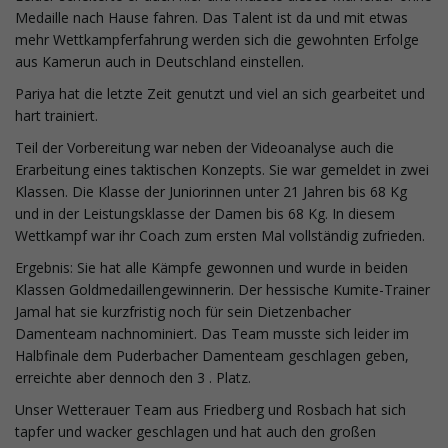
Medaille nach Hause fahren. Das Talent ist da und mit etwas
mehr Wettkampferfahrung werden sich die gewohnten Erfolge
aus Kamerun auch in Deutschland einstellen.
o
Pariya hat die letzte Zeit genutzt und viel an sich gearbeitet und
hart trainiert.
Teil der Vorbereitung war neben der Videoanalyse auch die
n
Erarbeitung eines taktischen Konzepts. Sie war gemeldet in zwei
Klassen. Die Klasse der Juniorinnen unter 21 Jahren bis 68 Kg
und in der Leistungsklasse der Damen bis 68 Kg. In diesem
Wettkampf war ihr Coach zum ersten Mal vollständig zufrieden.
u
Ergebnis: Sie hat alle Kämpfe gewonnen und wurde in beiden
Klassen Goldmedaillengewinnerin. Der hessische Kumite-Trainer
Jamal hat sie kurzfristig noch für sein Dietzenbacher
m
Damenteam nachnominiert. Das Team musste sich leider im
Halbfinale dem Puderbacher Damenteam geschlagen geben,
erreichte aber dennoch den 3 . Platz.
Unser Wetterauer Team aus Friedberg und Rosbach hat sich
tapfer und wacker geschlagen und hat auch den großen