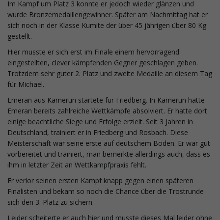
Im Kampf um Platz 3 konnte er jedoch wieder glänzen und
v
wurde Bronzemedaillengewinner. Später am Nachmittag hat er
sich noch in der Klasse Kumite der über 45 jährigen über 80 Kg
gestellt.
i
Hier musste er sich erst im Finale einem hervorragend
eingestellten, clever kämpfenden Gegner geschlagen geben.
Trotzdem sehr guter 2. Platz und zweite Medaille an diesem Tag
für Michael.
g
Emeran aus Kamerun startete für Friedberg. In Kamerun hatte
Emeran bereits zahlreiche Wettkämpfe absolviert. Er hatte dort
einige beachtliche Siege und Erfolge erzielt. Seit 3 Jahren in
a
Deutschland, trainiert er in Friedberg und Rosbach. Diese
Meisterschaft war seine erste auf deutschem Boden. Er war gut
vorbereitet und trainiert, man bemerkte allerdings auch, dass es
ihm in letzter Zeit an Wettkampfpraxis fehlt.
t
Er verlor seinen ersten Kampf knapp gegen einen späteren
Finalisten und bekam so noch die Chance über die Trostrunde
sich den 3. Platz zu sichern.
i
Leider scheiterte er auch hier und musste dieses Mal leider ohne