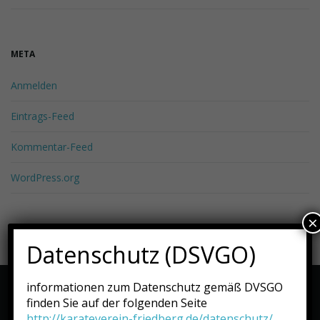
META
Anmelden
Eintrags-Feed
Kommentar-Feed
WordPress.org
×
Datenschutz (DSVGO)
© 2026 Karateverein Friedberg e.V.. Alle Rechte vorbehalten.
informationen zum Datenschutz gemäß DVSGO
Erstellt mit
Franz Josef Theme
und WordPress.
finden Sie auf der folgenden Seite
http://karateverein-friedberg.de/datenschutz/