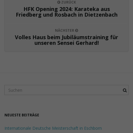
ZURÜCK
HFK Opening 2024: Karateka aus
Friedberg und Rosbach in Dietzenbach
NÄCHSTER
Volles Haus beim Jubiläumstraining für
unseren Sensei Gerhard!
S
u
c
h
b
NEUESTE BEITRÄGE
e
g
Internationale Deutsche Meisterschaft in Eschborn