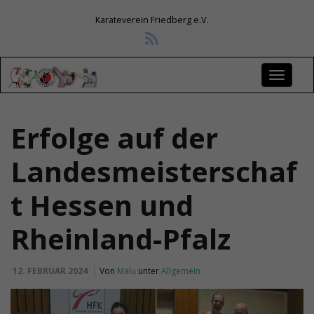
Karateverein Friedberg e.V.
S
Erfolge auf der
Landesmeisterschaf
c
t Hessen und
h
Rheinland-Pfalz
12. FEBRUAR 2024
Von
Malu
unter
Allgemein
a